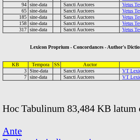
94
sine-data
Sancti Auctores
Vetus Te
65
sine-data
Sancti Auctores
Vetus Te
185
sine-data
Sancti Auctores
Vetus Te
158
sine-data
Sancti Auctores
Vetus Te
317
sine-data
Sancti Auctores
Vetus Te
Lexicon Proprium - Concordances - Author's Dictio
KB
Tempora
SS
Auctor
3
Sine-data
Sancti Auctores
VT Lexi
7
sine-data
Sancti Auctores
VT Lexi
Hoc Tabulinum 83,484 KB latum e
Ante