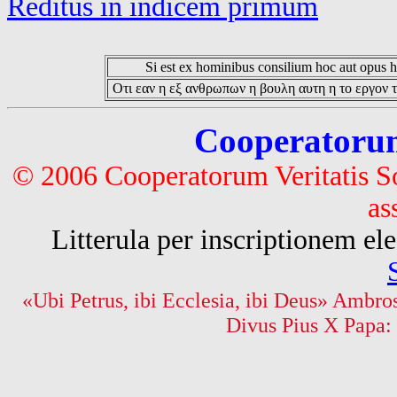
Reditus in indicem primum
Si est ex hominibus consilium hoc aut opus hoc
Οτι εαν η εξ ανθρωπων η βουλη αυτη η το εργον τ
Cooperatorum 
© 2006 Cooperatorum Veritatis S
as
Litterula per inscriptionem 
«Ubi Petrus, ibi Ecclesia, ibi Deus» Ambros
Divus Pius X Papa: