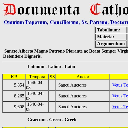
Tabulinum:
Materia:
Argumentum:
Sancto Alberto Magno Patrono Plorante ac Beata Semper Virgin
Defendere Digneris.
Latinum - Latino - Latin
KB
Tempora
SS
Auctor
1546-04-
5,854
Sancti Auctores
Vetus Te
08
1546-04-
8,265
Sancti Auctores
Vetus Te
08
1546-04-
9,608
Sancti Auctores
Vetus Te
08
Graecum - Greco - Greek