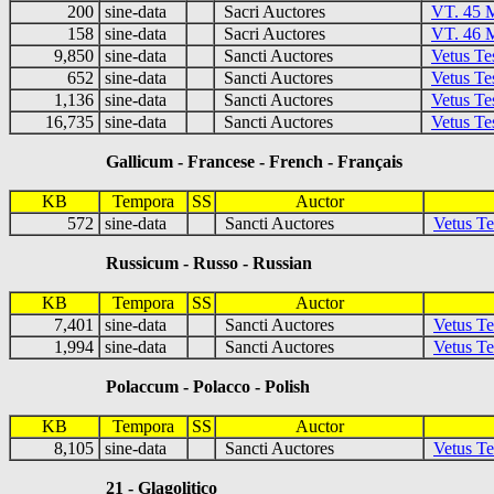
200
sine-data
Sacri Auctores
VT. 45 
158
sine-data
Sacri Auctores
VT. 46 
9,850
sine-data
Sancti Auctores
Vetus T
652
sine-data
Sancti Auctores
Vetus Te
1,136
sine-data
Sancti Auctores
Vetus Te
16,735
sine-data
Sancti Auctores
Vetus Te
Gallicum - Francese - French - Français
KB
Tempora
SS
Auctor
572
sine-data
Sancti Auctores
Vetus Te
Russicum - Russo - Russian
KB
Tempora
SS
Auctor
7,401
sine-data
Sancti Auctores
Vetus T
1,994
sine-data
Sancti Auctores
Vetus T
Polaccum - Polacco - Polish
KB
Tempora
SS
Auctor
8,105
sine-data
Sancti Auctores
Vetus Te
21 - Glagolitico