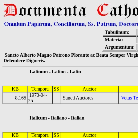
Tabulinum:
Materia:
Argumentum:
Sancto Alberto Magno Patrono Plorante ac Beata Semper Virgin
Defendere Digneris.
Latinum - Latino - Latin
KB
Tempora
SS
Auctor
1973-04-
8,165
Sancti Auctores
Vetus T
25
Italicum - Italiano - Italian
KB
Tempora
SS
Auctor