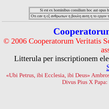
Si est ex hominibus consilium hoc aut opus hoc
Οτι εαν η εξ ανθρωπων η βουλη αυτη η το εργον τ
Cooperatorum 
© 2006 Cooperatorum Veritatis S
as
Litterula per inscriptionem 
«Ubi Petrus, ibi Ecclesia, ibi Deus» Ambros
Divus Pius X Papa: