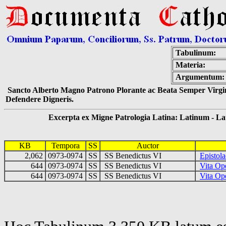
Tabulinum:
Materia:
Argumentum:
Sancto Alberto Magno Patrono Plorante ac Beata Semper Virgin
Defendere Digneris.
Excerpta ex Migne Patrologia Latina: Latinum - Latin
KB
Tempora
SS
Auctor
2,062
0973-0974
SS
SS Benedictus VI
Epistola
644
0973-0974
SS
SS Benedictus VI
Vita Op
644
0973-0974
SS
SS Benedictus VI
Vita Ope