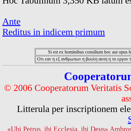
Hoc Tabulinum 3,350 KB latum es
Ante
Reditus in indicem primum
Si est ex hominibus consilium hoc aut opus hoc
Οτι εαν η εξ ανθρωπων η βουλη αυτη η το εργον τ
Cooperatorum 
© 2006 Cooperatorum Veritatis S
as
Litterula per inscriptionem 
«Ubi Petrus, ibi Ecclesia, ibi Deus» Ambros