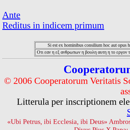
Ante
Reditus in indicem primum
Si est ex hominibus consilium hoc aut opus hoc
Οτι εαν η εξ ανθρωπων η βουλη αυτη η το εργον τ
Cooperatorum 
© 2006 Cooperatorum Veritatis S
as
Litterula per inscriptionem 
«Ubi Petrus, ibi Ecclesia, ibi Deus» Ambros
Divus Pius X Papa: