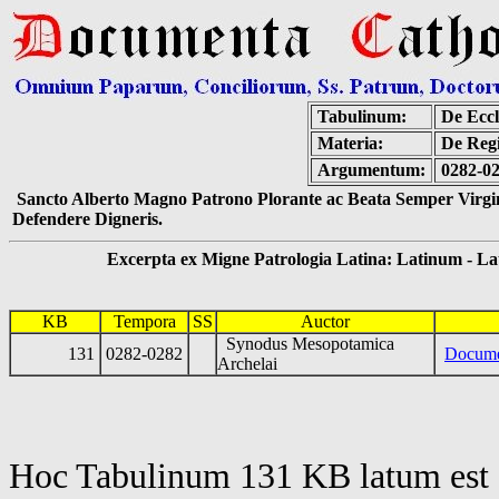
Tabulinum:
De Eccl
Materia:
De Regi
Argumentum:
0282-0
Sancto Alberto Magno Patrono Plorante ac Beata Semper Virgin
Defendere Digneris.
Excerpta ex Migne Patrologia Latina: Latinum - Latin
KB
Tempora
SS
Auctor
Synodus Mesopotamica
131
0282-0282
Docume
Archelai
Hoc Tabulinum 131 KB latum est 