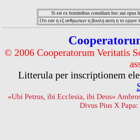
Si est ex hominibus consilium hoc aut opus hoc
Οτι εαν η εξ ανθρωπων η βουλη αυτη η το εργον τ
Cooperatorum 
© 2006 Cooperatorum Veritatis S
as
Litterula per inscriptionem 
«Ubi Petrus, ibi Ecclesia, ibi Deus» Ambros
Divus Pius X Papa: