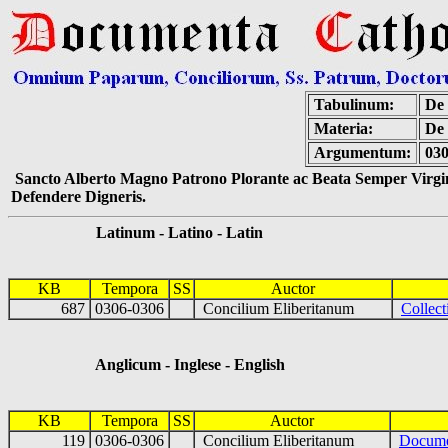
Tabulinum:
De 
Materia:
De 
Argumentum:
030
Sancto Alberto Magno Patrono Plorante ac Beata Semper Virgin
Defendere Digneris.
Latinum - Latino - Latin
KB
Tempora
SS
Auctor
687
0306-0306
Concilium Eliberitanum
Collect
Anglicum - Inglese - English
KB
Tempora
SS
Auctor
119
0306-0306
Concilium Eliberitanum
Docume