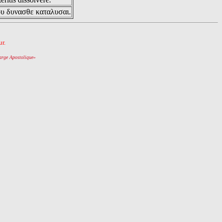
ου δυνασθε καταλυσαι.
r.
arge Apostolique
»