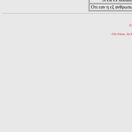
Οτι εαν η εξ ανθρωπω
©
«Ubi Petrus, ibi 