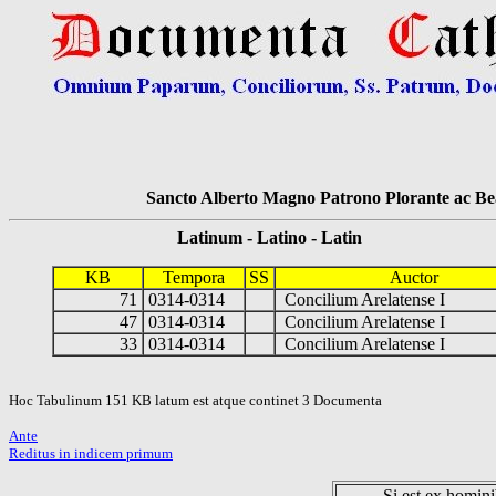
Sancto Alberto Magno Patrono Plorante ac Bea
Latinum - Latino - Latin
KB
Tempora
SS
Auctor
71
0314-0314
Concilium Arelatense I
47
0314-0314
Concilium Arelatense I
33
0314-0314
Concilium Arelatense I
Hoc Tabulinum 151 KB latum est atque continet 3 Documenta
Ante
Reditus in indicem primum
Si est ex hominib