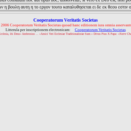
ν η βουλη αυτη η το εργον τουτο καταλυθησεται ει δε εκ θεου εστιν 
Cooperatorum Veritatis Societas
 2006 Cooperatorum Veritatis Societas quoad hanc editionem iura omnia asservantu
Litterula per inscriptionem electronicam:
Cooperatorum Veritatis Societas
Ecclesia, ibi Deus» Ambrosius ... «Amici Veri Ecclesiae Traditionalistae Sunt.» Divus Pius X Papa: «
Notre Ch