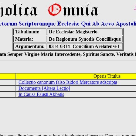
Tabulinum:
De Ecclesiae Magisterio
Materia:
De Regionum Synodis Conciliisque
Argumentum:
0314-0314- Concilium Arelatense I
ta Semper Virgine Maria Intercedente, Spiritus Sancte, Veritati
Operis Titulus
Collectio canonum falso Isidori Mercatore adscripta
Documenta [Altera Lectio]
In Causa Fausti Abbatis
us consilium hoc aut opus hoc, dissolvetur; si vero ex Deo est, non pot