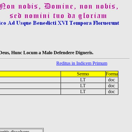
s Deus, Hunc Locum a Malo Defendere Digneris.
Reditus in Indicem Primum
Sermo
Forma
LT
doc
LT
doc
LT
doc
eritis dissolvere.