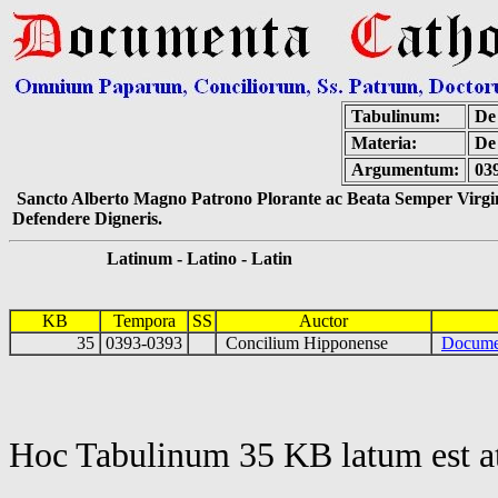
Tabulinum:
De 
Materia:
De
Argumentum:
03
Sancto Alberto Magno Patrono Plorante ac Beata Semper Virgin
Defendere Digneris.
Latinum - Latino - Latin
KB
Tempora
SS
Auctor
35
0393-0393
Concilium Hipponense
Docume
Hoc Tabulinum 35 KB latum est a