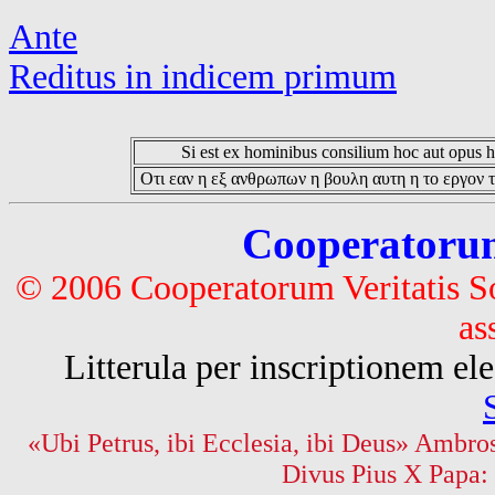
Ante
Reditus in indicem primum
Si est ex hominibus consilium hoc aut opus hoc
Οτι εαν η εξ ανθρωπων η βουλη αυτη η το εργον τ
Cooperatorum 
© 2006 Cooperatorum Veritatis S
as
Litterula per inscriptionem 
«Ubi Petrus, ibi Ecclesia, ibi Deus» Ambros
Divus Pius X Papa: