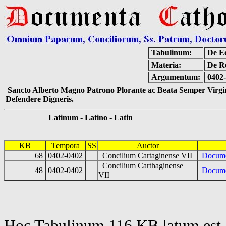
Tabulinum:
De Ec
Materia:
De Re
Argumentum:
0402-
Sancto Alberto Magno Patrono Plorante ac Beata Semper Virgin
Defendere Digneris.
Latinum - Latino - Latin
KB
Tempora
SS
Auctor
68
0402-0402
Concilium Cartaginense VII
Docume
Concilium Carthaginense
48
0402-0402
Documen
VII
Hoc Tabulinum 116 KB latum est 