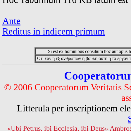
Ante
Reditus in indicem primum
Si est ex hominibus consilium hoc aut opus hoc
Οτι εαν η εξ ανθρωπων η βουλη αυτη η το εργον τ
Cooperatorum 
© 2006 Cooperatorum Veritatis S
as
Litterula per inscriptionem 
«Ubi Petrus, ibi Ecclesia, ibi Deus» Ambros