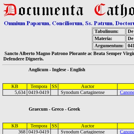
Tabulinum:
De 
Materia:
De
Argumentum:
04
Sancto Alberto Magno Patrono Plorante ac Beata Semper Virgin
Defendere Digneris.
Anglicum - Inglese - English
KB
Tempora
SS
Auctor
5,634
0419-0419
Synodum Cartaginense
Canone
Graecum - Greco - Greek
KB
Tempora
SS
Auctor
368
0419-0419
Synodum Cartaginense
Canon