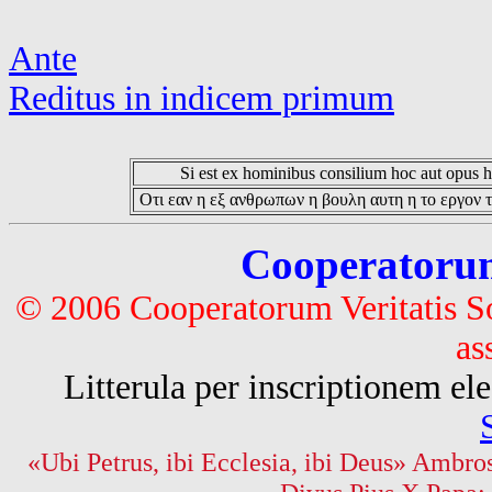
Ante
Reditus in indicem primum
Si est ex hominibus consilium hoc aut opus hoc
Οτι εαν η εξ ανθρωπων η βουλη αυτη η το εργον τ
Cooperatorum 
© 2006 Cooperatorum Veritatis S
as
Litterula per inscriptionem 
«Ubi Petrus, ibi Ecclesia, ibi Deus» Ambros