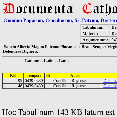
Tabulinum:
De 
Materia:
De
Argumentum:
04
Sancto Alberto Magno Patrono Plorante ac Beata Semper Virgin
Defendere Digneris.
Latinum - Latino - Latin
KB
Tempora
SS
Auctor
95
0439-0439
Concilium Regense
Docume
48
0439-0439
Concilium Regense
Documen
Hoc Tabulinum 143 KB latum est 