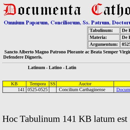
Tabulinum:
De E
Materia:
De 
Argumentum:
052
Sancto Alberto Magno Patrono Plorante ac Beata Semper Virgin
Defendere Digneris.
Latinum - Latino - Latin
KB
Tempora
SS
Auctor
141
0525-0525
Concilium Carthaginense
Docum
Hoc Tabulinum 141 KB latum est 