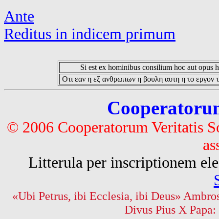
Ante
Reditus in indicem primum
Si est ex hominibus consilium hoc aut opus hoc
Οτι εαν η εξ ανθρωπων η βουλη αυτη η το εργον τ
Cooperatorum 
© 2006 Cooperatorum Veritatis S
as
Litterula per inscriptionem 
«Ubi Petrus, ibi Ecclesia, ibi Deus» Ambros
Divus Pius X Papa: