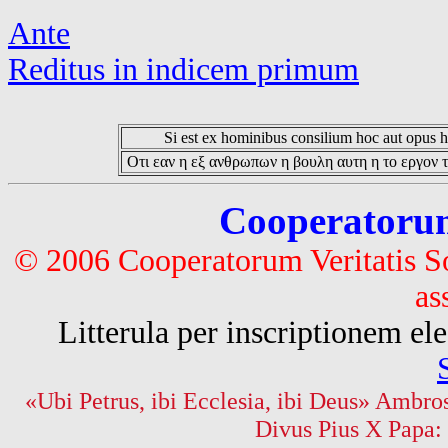
Ante
Reditus in indicem primum
Si est ex hominibus consilium hoc aut opus hoc
Οτι εαν η εξ ανθρωπων η βουλη αυτη η το εργον τ
Cooperatorum 
© 2006 Cooperatorum Veritatis S
as
Litterula per inscriptionem 
«Ubi Petrus, ibi Ecclesia, ibi Deus» Ambros
Divus Pius X Papa: