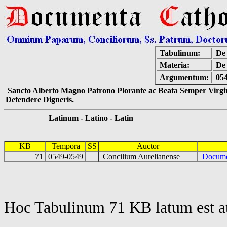
Tabulinum:
De 
Materia:
De 
Argumentum:
054
Sancto Alberto Magno Patrono Plorante ac Beata Semper Virgin
Defendere Digneris.
Latinum - Latino - Latin
KB
Tempora
SS
Auctor
71
0549-0549
Concilium Aurelianense
Docume
Hoc Tabulinum 71 KB latum est a