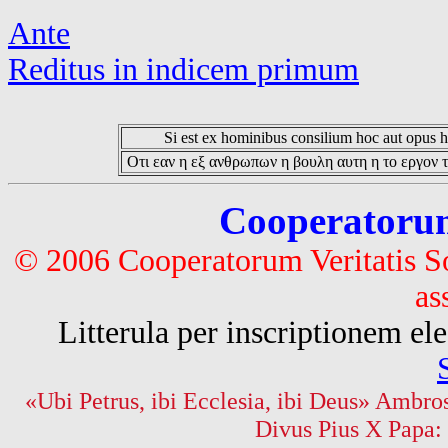
Ante
Reditus in indicem primum
Si est ex hominibus consilium hoc aut opus hoc
Οτι εαν η εξ ανθρωπων η βουλη αυτη η το εργον τ
Cooperatorum 
© 2006 Cooperatorum Veritatis S
as
Litterula per inscriptionem 
«Ubi Petrus, ibi Ecclesia, ibi Deus» Ambros
Divus Pius X Papa: