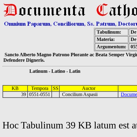
Tabulinum:
De 
Materia:
De
Argumentum:
05
Sancto Alberto Magno Patrono Plorante ac Beata Semper Virgin
Defendere Digneris.
Latinum - Latino - Latin
KB
Tempora
SS
Auctor
39
0551-0551
Concilium Aspasii
Docume
Hoc Tabulinum 39 KB latum est a