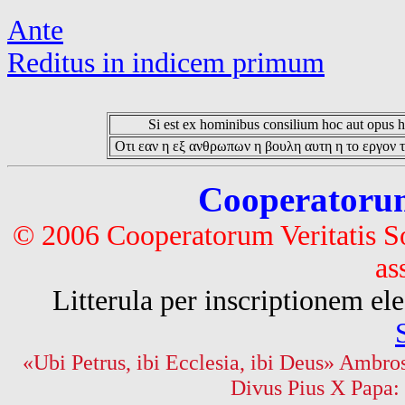
Ante
Reditus in indicem primum
Si est ex hominibus consilium hoc aut opus hoc
Οτι εαν η εξ ανθρωπων η βουλη αυτη η το εργον τ
Cooperatorum 
© 2006 Cooperatorum Veritatis S
as
Litterula per inscriptionem 
«Ubi Petrus, ibi Ecclesia, ibi Deus» Ambros
Divus Pius X Papa: