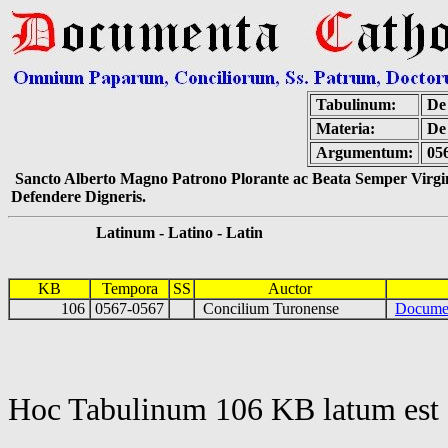
Tabulinum:
De 
Materia:
De
Argumentum:
05
Sancto Alberto Magno Patrono Plorante ac Beata Semper Virgin
Defendere Digneris.
Latinum - Latino - Latin
KB
Tempora
SS
Auctor
106
0567-0567
Concilium Turonense
Docume
Hoc Tabulinum 106 KB latum est 