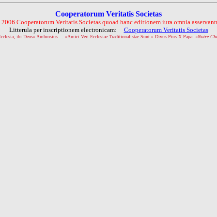
Cooperatorum Veritatis Societas
 2006 Cooperatorum Veritatis Societas quoad hanc editionem iura omnia asservantu
Litterula per inscriptionem electronicam:
Cooperatorum Veritatis Societas
Ecclesia, ibi Deus» Ambrosius ... «Amici Veri Ecclesiae Traditionalistae Sunt.» Divus Pius X Papa: «
Notre Ch