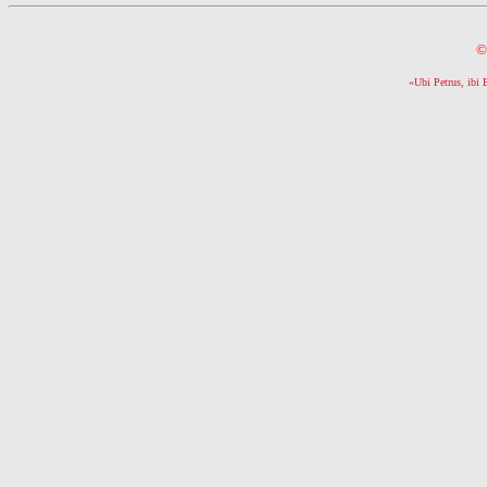
©
«Ubi Petrus, ibi 