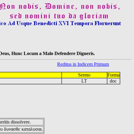
s Deus, Hunc Locum a Malo Defendere Digneris.
Reditus in Indicem Primum
Sermo
Forma
LT
doc
eritis dissolvere.
ου δυνασθε καταλυσαι.