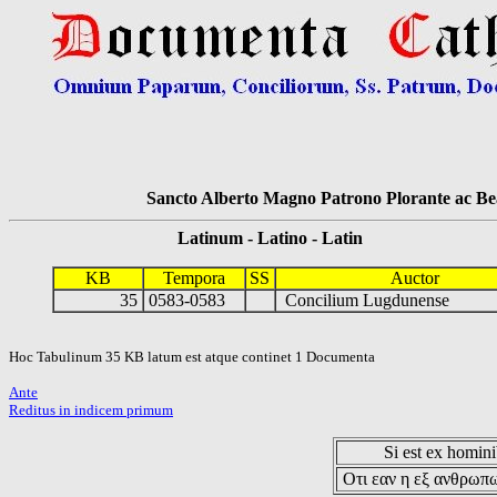
Sancto Alberto Magno Patrono Plorante ac Bea
Latinum - Latino - Latin
KB
Tempora
SS
Auctor
35
0583-0583
Concilium Lugdunense
Hoc Tabulinum 35 KB latum est atque continet 1 Documenta
Ante
Reditus in indicem primum
Si est ex hominib
Οτι εαν η εξ ανθρωπω