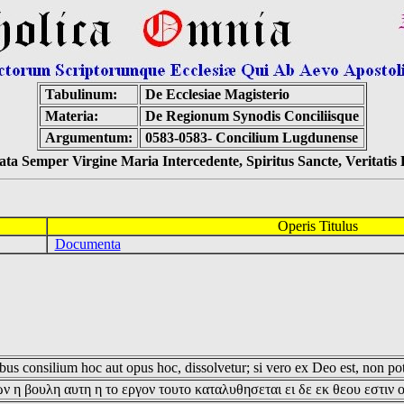
Tabulinum:
De Ecclesiae Magisterio
Materia:
De Regionum Synodis Conciliisque
Argumentum:
0583-0583- Concilium Lugdunense
ta Semper Virgine Maria Intercedente, Spiritus Sancte, Veritati
Operis Titulus
Documenta
us consilium hoc aut opus hoc, dissolvetur; si vero ex Deo est, non pot
ν η βουλη αυτη η το εργον τουτο καταλυθησεται ει δε εκ θεου εστιν 