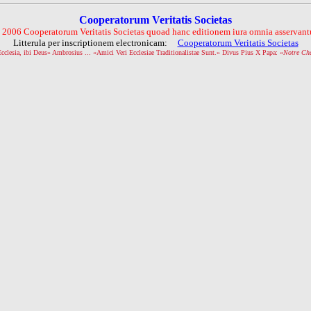
Cooperatorum Veritatis Societas
 2006 Cooperatorum Veritatis Societas quoad hanc editionem iura omnia asservantu
Litterula per inscriptionem electronicam:
Cooperatorum Veritatis Societas
Ecclesia, ibi Deus» Ambrosius ... «Amici Veri Ecclesiae Traditionalistae Sunt.» Divus Pius X Papa: «
Notre Ch