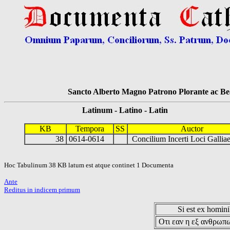
Sancto Alberto Magno Patrono Plorante ac Bea
Latinum - Latino - Latin
KB
Tempora
SS
Auctor
38
0614-0614
Concilium Incerti Loci Galli
Hoc Tabulinum 38 KB latum est atque continet 1 Documenta
Ante
Reditus in indicem primum
Si est ex hominib
Οτι εαν η εξ ανθρωπω