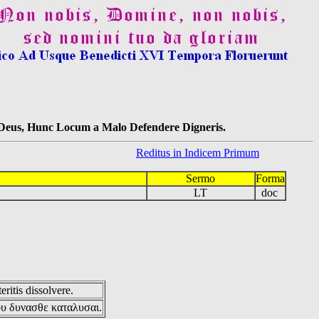
s Deus, Hunc Locum a Malo Defendere Digneris.
Reditus in Indicem Primum
Sermo
Forma
LT
doc
eritis dissolvere.
ου δυνασθε καταλυσαι.