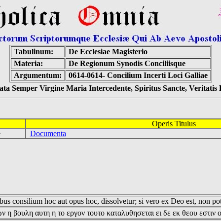
Tabulinum:
De Ecclesiae Magisterio
Materia:
De Regionum Synodis Conciliisque
Argumentum:
0614-0614- Concilium Incerti Loci Galliae
ta Semper Virgine Maria Intercedente, Spiritus Sancte, Veritati
Operis Titulus
ae
Documenta
us consilium hoc aut opus hoc, dissolvetur; si vero ex Deo est, non pot
ν η βουλη αυτη η το εργον τουτο καταλυθησεται ει δε εκ θεου εστιν 