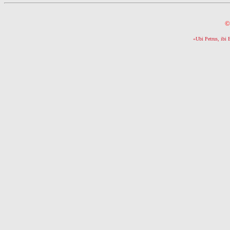
©
«Ubi Petrus, ibi 