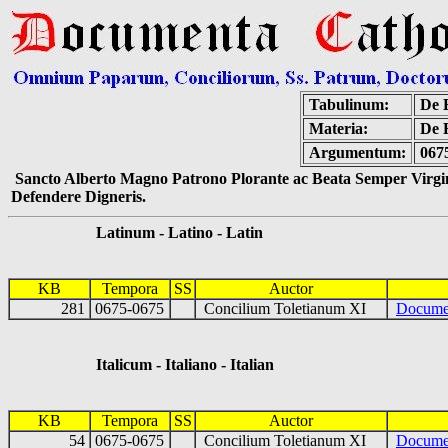
Tabulinum:
De E
Materia:
De 
Argumentum:
067
Sancto Alberto Magno Patrono Plorante ac Beata Semper Virgin
Defendere Digneris.
Latinum - Latino - Latin
KB
Tempora
SS
Auctor
281
0675-0675
Concilium Toletianum XI
Docume
Italicum - Italiano - Italian
KB
Tempora
SS
Auctor
54
0675-0675
Concilium Toletianum XI
Docume