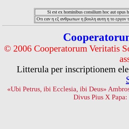
Si est ex hominibus consilium hoc aut opus hoc
Οτι εαν η εξ ανθρωπων η βουλη αυτη η το εργον τ
Cooperatorum 
© 2006 Cooperatorum Veritatis S
as
Litterula per inscriptionem 
«Ubi Petrus, ibi Ecclesia, ibi Deus» Ambros
Divus Pius X Papa: