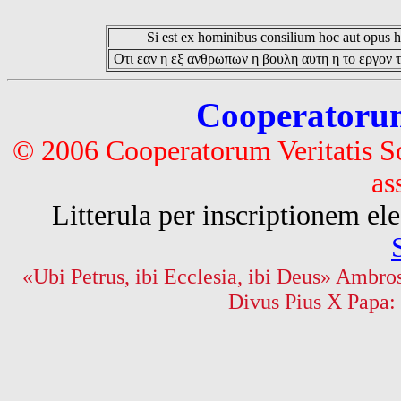
Si est ex hominibus consilium hoc aut opus hoc
Οτι εαν η εξ ανθρωπων η βουλη αυτη η το εργον τ
Cooperatorum 
© 2006 Cooperatorum Veritatis S
as
Litterula per inscriptionem 
«Ubi Petrus, ibi Ecclesia, ibi Deus» Ambros
Divus Pius X Papa: