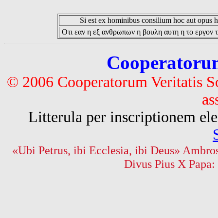
Si est ex hominibus consilium hoc aut opus hoc
Οτι εαν η εξ ανθρωπων η βουλη αυτη η το εργον τ
Cooperatorum 
© 2006 Cooperatorum Veritatis S
as
Litterula per inscriptionem 
«Ubi Petrus, ibi Ecclesia, ibi Deus» Ambros
Divus Pius X Papa: