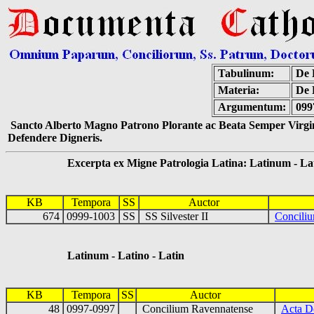
Tabulinum:
De 
Materia:
De 
Argumentum:
099
Sancto Alberto Magno Patrono Plorante ac Beata Semper Virgin
Defendere Digneris.
Excerpta ex Migne Patrologia Latina: Latinum - Latin
KB
Tempora
SS
Auctor
674
0999-1003
SS
SS Silvester II
Concili
Latinum - Latino - Latin
KB
Tempora
SS
Auctor
48
0997-0997
Concilium Ravennatense
Acta D