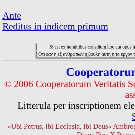
Ante
Reditus in indicem primum
Si est ex hominibus consilium hoc aut opus hoc
Οτι εαν η εξ ανθρωπων η βουλη αυτη η το εργον τ
Cooperatorum 
© 2006 Cooperatorum Veritatis S
as
Litterula per inscriptionem 
«Ubi Petrus, ibi Ecclesia, ibi Deus» Ambros
Divus Pius X Papa: