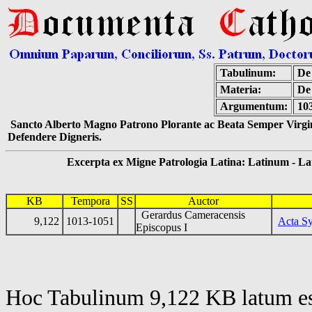
Tabulinum:
De 
Materia:
De
Argumentum:
10
Sancto Alberto Magno Patrono Plorante ac Beata Semper Virgin
Defendere Digneris.
Excerpta ex Migne Patrologia Latina: Latinum - Latin
KB
Tempora
SS
Auctor
Gerardus Cameracensis
9,122
1013-1051
Acta Sy
Episcopus I
Hoc Tabulinum 9,122 KB latum es