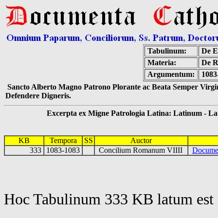
Tabulinum:
De E
Materia:
De R
Argumentum:
1083
Sancto Alberto Magno Patrono Plorante ac Beata Semper Virgin
Defendere Digneris.
Excerpta ex Migne Patrologia Latina: Latinum - Latin
KB
Tempora
SS
Auctor
333
1083-1083
Concilium Romanum VIIII
Documen
Hoc Tabulinum 333 KB latum est 