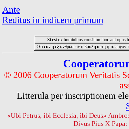
Ante
Reditus in indicem primum
Si est ex hominibus consilium hoc aut opus hoc
Οτι εαν η εξ ανθρωπων η βουλη αυτη η το εργον τ
Cooperatorum 
© 2006 Cooperatorum Veritatis S
as
Litterula per inscriptionem 
«Ubi Petrus, ibi Ecclesia, ibi Deus» Ambros
Divus Pius X Papa: