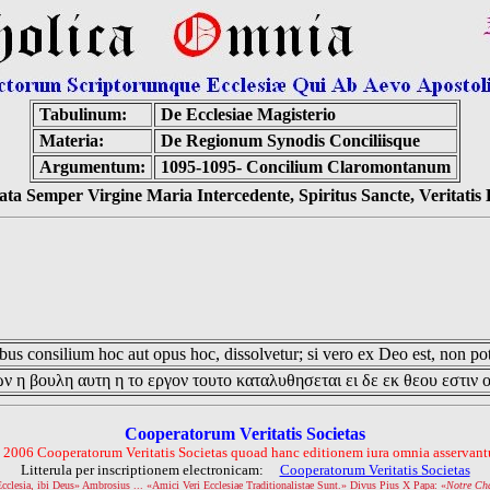
Tabulinum:
De Ecclesiae Magisterio
Materia:
De Regionum Synodis Conciliisque
Argumentum:
1095-1095- Concilium Claromontanum
ta Semper Virgine Maria Intercedente, Spiritus Sancte, Veritati
us consilium hoc aut opus hoc, dissolvetur; si vero ex Deo est, non pot
ν η βουλη αυτη η το εργον τουτο καταλυθησεται ει δε εκ θεου εστιν 
Cooperatorum Veritatis Societas
 2006 Cooperatorum Veritatis Societas quoad hanc editionem iura omnia asservantu
Litterula per inscriptionem electronicam:
Cooperatorum Veritatis Societas
Ecclesia, ibi Deus» Ambrosius ... «Amici Veri Ecclesiae Traditionalistae Sunt.» Divus Pius X Papa: «
Notre Ch