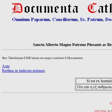
Sancto Alberto Magno Patrono Plorante ac Bea
Hoc Tabulinum 0 KB latum est atque continet 0 Documenta
Ante
Reditus in indicem primum
Si est ex hominib
Οτι εαν η εξ ανθρωπω
©
«Ubi Petrus, ibi 