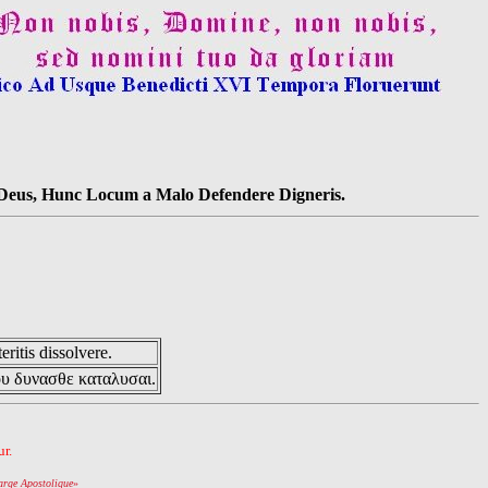
s Deus, Hunc Locum a Malo Defendere Digneris.
eritis dissolvere.
ου δυνασθε καταλυσαι.
r.
arge Apostolique
»