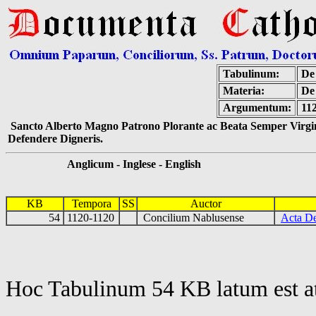
Tabulinum:
De 
Materia:
De
Argumentum:
11
Sancto Alberto Magno Patrono Plorante ac Beata Semper Virgin
Defendere Digneris.
Anglicum - Inglese - English
KB
Tempora
SS
Auctor
54
1120-1120
Concilium Nablusense
Acta De
Hoc Tabulinum 54 KB latum est a