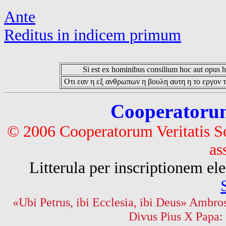
Ante
Reditus in indicem primum
Si est ex hominibus consilium hoc aut opus hoc
Οτι εαν η εξ ανθρωπων η βουλη αυτη η το εργον τ
Cooperatorum 
© 2006 Cooperatorum Veritatis S
as
Litterula per inscriptionem 
«Ubi Petrus, ibi Ecclesia, ibi Deus» Ambros
Divus Pius X Papa: