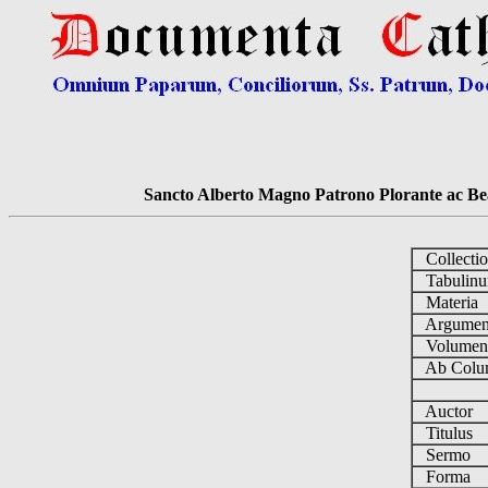
Sancto Alberto Magno Patrono Plorante ac Bea
Collecti
Tabulin
Materia
Argume
Volume
Ab Colu
Auctor
Titulus
Sermo
Forma