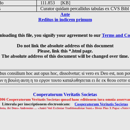
udo
111.853 [KB]
is
Curator quidam percallidus tabulas ex CVS Bibl
Ante
Reditus in indicem primum
loading this file, you signify your agreement to our
Terms and Co
Do not link the absolute address of this document
Please, link this *.html page.
The absolute address of this document will be changed over time.
us consilium hoc aut opus hoc, dissolvetur; si vero ex Deo est, non pot
ν η βουλη αυτη η το εργον τουτο καταλυθησεται ει δε εκ θεου εστιν 
Cooperatorum Veritatis Societas
006 Cooperatorum Veritatis Societas quoad hanc editionem iura omnia asservan
Litterula per inscriptionem electronicam:
Cooperatorum Veritatis Societas
lesia, ibi Deus» Ambrosius ... «Amici Veri Ecclesiae Traditionalistae Sunt.» Divus Pius X Papa: «
Notre 