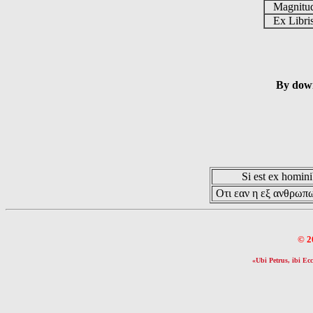
Magnit
Ex Libr
By down
Si est ex hominib
Οτι εαν η εξ ανθρωπω
© 2
«Ubi Petrus, ibi Ecc