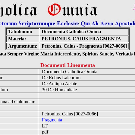
Tabulinum:
Documenta Catholica Omnia
Materia:
PETRONIUS. CAIUS FRAGMENTA
Argumentum:
Petronius. Caius - Fragmenta [0027-0066]
ta Semper Virgine Maria Intercedente, Spiritus Sancte, Veritati
Documenti Lineamenta
o
Documenta Catholica Omnia
um
De Rebus Laicorum
De Antiqua Aetate
ntum
30 De Humanitate
n
mna ad Culumnam
Petronius. Caius [0027-0066]
Fragmenta
LT
pdf