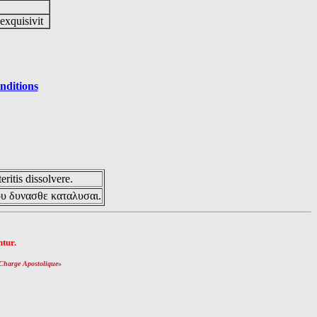
 exquisivit
nditions
eritis dissolvere.
ου δυνασθε καταλυσαι.
tur.
Charge Apostolique
»