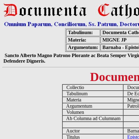
Tabulinum:
Documenta Cath
Materia:
MIGNE JP
Argumentum:
Barnaba - Episto
Sancto Alberto Magno Patrono Plorante ac Beata Semper Virgin
Defendere Digneris.
Documen
Collectio
Docume
Tabulinum
De Ecc
Materia
Migne
Argumentum
Patrol
Volumen
Ab Columna ad Culumnam
Auctor
Barnab
Titulus
Epist