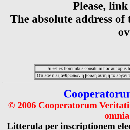
Please, link
The absolute address of 
ov
Si est ex hominibus consilium hoc aut opus hoc
Οτι εαν η εξ ανθρωπων η βουλη αυτη η το εργον τ
Cooperatorum 
© 2006 Cooperatorum Veritatis
omnia 
Litterula per inscriptionem 