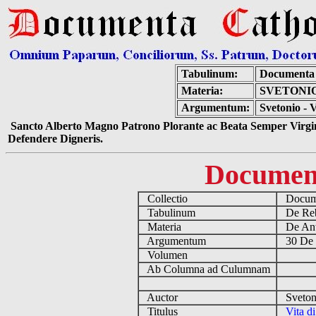
Tabulinum:
Documenta 
Materia:
SVETONIO
Argumentum:
Svetonio - 
Sancto Alberto Magno Patrono Plorante ac Beata Semper Virgin
Defendere Digneris.
Documen
Collectio
Docume
Tabulinum
De Reb
Materia
De Ant
Argumentum
30 De 
Volumen
Ab Columna ad Culumnam
Auctor
Sveton
Titulus
Vita d