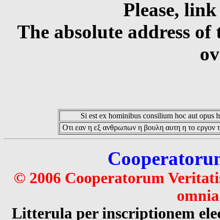
Please, link
The absolute address of 
ov
Si est ex hominibus consilium hoc aut opus hoc
Οτι εαν η εξ ανθρωπων η βουλη αυτη η το εργον τ
Cooperatorum 
© 2006 Cooperatorum Veritatis
omnia 
Litterula per inscriptionem 