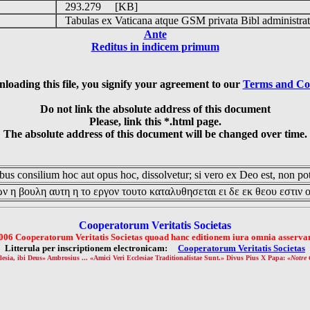
293.279 [KB]
Tabulas ex Vaticana atque GSM privata Bibl administrat
Ante
Reditus in indicem primum
loading this file, you signify your agreement to our
Terms and Co
Do not link the absolute address of this document
Please, link this *.html page.
The absolute address of this document will be changed over time.
us consilium hoc aut opus hoc, dissolvetur; si vero ex Deo est, non pot
ν η βουλη αυτη η το εργον τουτο καταλυθησεται ει δε εκ θεου εστιν 
Cooperatorum Veritatis Societas
006 Cooperatorum Veritatis Societas quoad hanc editionem iura omnia asservan
Litterula per inscriptionem electronicam:
Cooperatorum Veritatis Societas
lesia, ibi Deus» Ambrosius ... «Amici Veri Ecclesiae Traditionalistae Sunt.» Divus Pius X Papa: «
Notre 