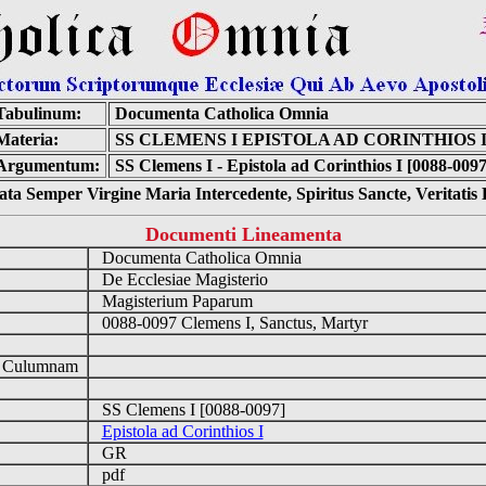
Tabulinum:
Documenta Catholica Omnia
Materia:
SS CLEMENS I EPISTOLA AD CORINTHIOS 
Argumentum:
SS Clemens I - Epistola ad Corinthios I [0088-0097
ta Semper Virgine Maria Intercedente, Spiritus Sancte, Veritati
Documenti Lineamenta
Documenta Catholica Omnia
De Ecclesiae Magisterio
Magisterium Paparum
0088-0097 Clemens I, Sanctus, Martyr
d Culumnam
SS Clemens I [0088-0097]
Epistola ad Corinthios I
GR
pdf