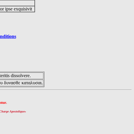
or ipse exquisivit
nditions
eritis dissolvere.
ου δυνασθε καταλυσαι.
tur.
Charge Apostolique
»