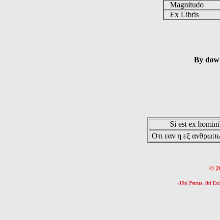
Magnitudo
Ex Libris
By down
Si est ex hominib
Οτι εαν η εξ ανθρωπω
© 2
«Ubi Petrus, ibi Ecc