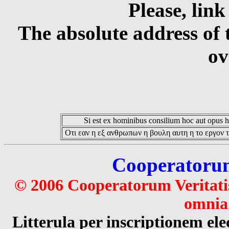
Please, link
The absolute address of 
ov
Si est ex hominibus consilium hoc aut opus hoc
Οτι εαν η εξ ανθρωπων η βουλη αυτη η το εργον τ
Cooperatorum 
© 2006 Cooperatorum Veritatis
omnia 
Litterula per inscriptionem 