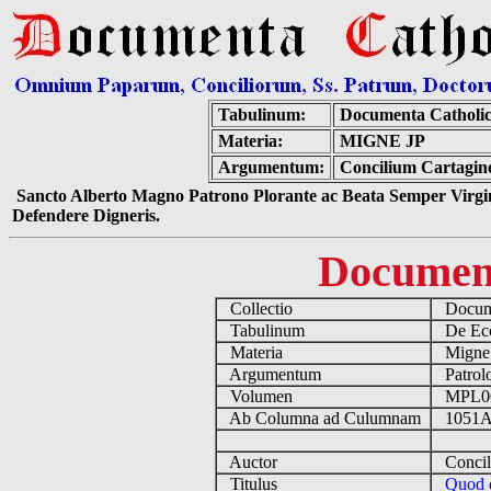
Tabulinum:
Documenta Catholi
Materia:
MIGNE JP
Argumentum:
Concilium Cartagine
Sancto Alberto Magno Patrono Plorante ac Beata Semper Virgin
Defendere Digneris.
Documen
Collectio
Docume
Tabulinum
De Eccl
Materia
Migne
Argumentum
Patrolo
Volumen
MPL0
Ab Columna ad Culumnam
1051A
Auctor
Concili
Titulus
Quod d