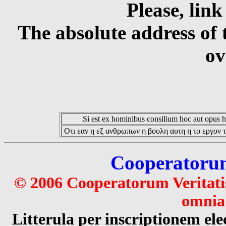
Please, link
The absolute address of 
ov
Si est ex hominibus consilium hoc aut opus hoc
Οτι εαν η εξ ανθρωπων η βουλη αυτη η το εργον τ
Cooperatorum 
© 2006 Cooperatorum Veritatis
omnia 
Litterula per inscriptionem 