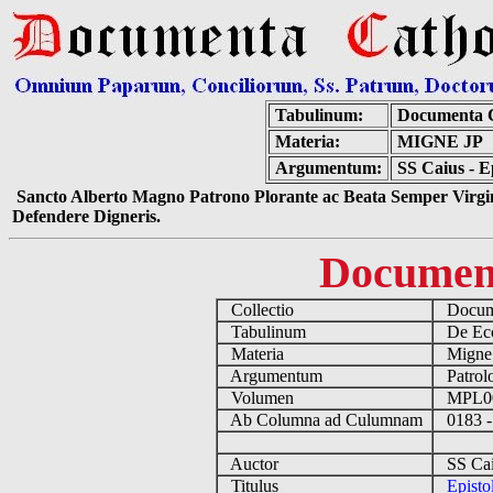
Tabulinum:
Documenta C
Materia:
MIGNE JP
Argumentum:
SS Caius - E
Sancto Alberto Magno Patrono Plorante ac Beata Semper Virgin
Defendere Digneris.
Documen
Collectio
Docume
Tabulinum
De Eccl
Materia
Migne
Argumentum
Patrolo
Volumen
MPL0
Ab Columna ad Culumnam
0183 -
Auctor
SS Cai
Titulus
Episto