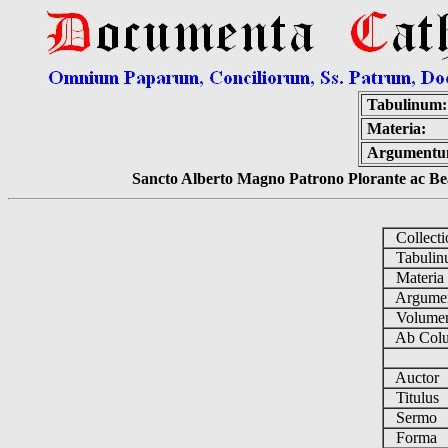
Tabulinum:
Materia:
Argumentu
Sancto Alberto Magno Patrono Plorante ac Bea
Collect
Tabuli
Materi
Argume
Volum
Ab Colu
Auctor
Titulus
Sermo
Forma