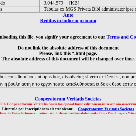
udo
3,044.579 [KB]
is
Tabulas ex MGS Privata Bibl administator ipse 
Ante
Reditus in indicem primum
loading this file, you signify your agreement to our
Terms and Co
Do not link the absolute address of this document
Please, link this *.html page.
The absolute address of this document will be changed over time.
us consilium hoc aut opus hoc, dissolvetur; si vero ex Deo est, non pot
ν η βουλη αυτη η το εργον τουτο καταλυθησεται ει δε εκ θεου εστιν 
Cooperatorum Veritatis Societas
006 Cooperatorum Veritatis Societas quoad hanc editionem iura omnia asservan
Litterula per inscriptionem electronicam:
Cooperatorum Veritatis Societas
lesia, ibi Deus» Ambrosius ... «Amici Veri Ecclesiae Traditionalistae Sunt.» Divus Pius X Papa: «
Notre 