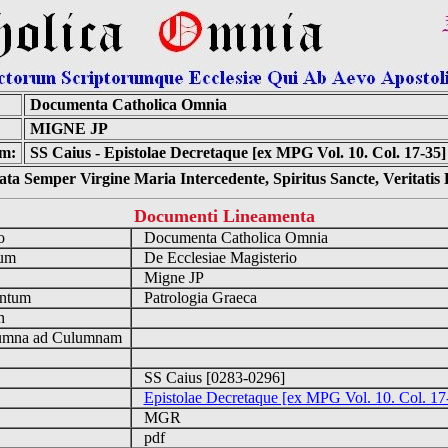
Documenta Catholica Omnia
MIGNE JP
m:
SS Caius - Epistolae Decretaque [ex MPG Vol. 10. Col. 17-35]
ta Semper Virgine Maria Intercedente, Spiritus Sancte, Veritati
Documenti Lineamenta
io
Documenta Catholica Omnia
num
De Ecclesiae Magisterio
a
Migne JP
ntum
Patrologia Graeca
en
mna ad Culumnam
SS Caius [0283-0296]
Epistolae Decretaque [ex MPG Vol. 10. Col. 17
MGR
pdf