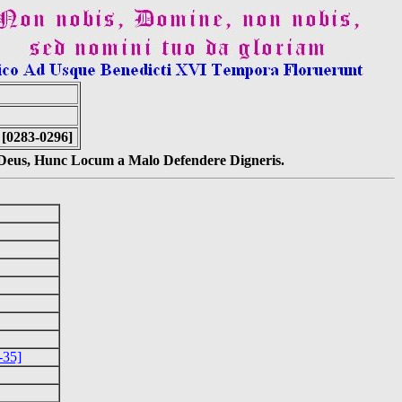
 [0283-0296]
s Deus, Hunc Locum a Malo Defendere Digneris.
-35]