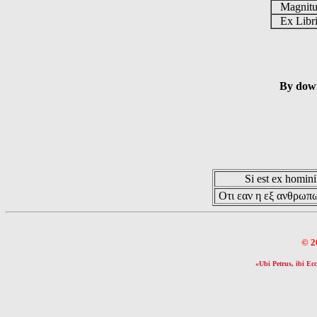
Magnit
Ex Libr
By down
Si est ex hominib
Οτι εαν η εξ ανθρωπω
© 2
«Ubi Petrus, ibi Ecc