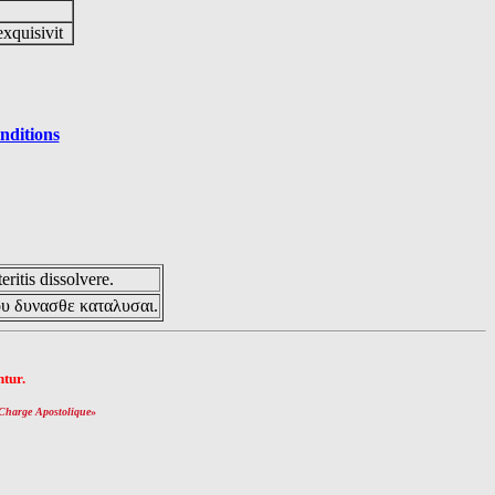
exquisivit
nditions
eritis dissolvere.
ου δυνασθε καταλυσαι.
tur.
Charge Apostolique
»