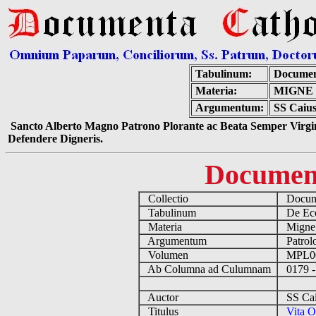
Tabulinum:
Documen
Materia:
MIGNE 
Argumentum:
SS Caius
Sancto Alberto Magno Patrono Plorante ac Beata Semper Virgin
Defendere Digneris.
Documen
Collectio
Docume
Tabulinum
De Eccl
Materia
Migne
Argumentum
Patrolo
Volumen
MPL0
Ab Columna ad Culumnam
0179 -
Auctor
SS Cai
Titulus
Vita O