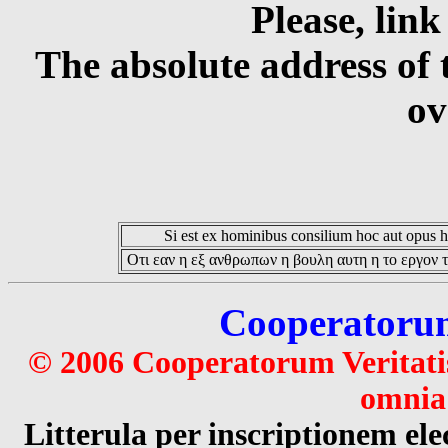
Please, link
The absolute address of 
ov
Si est ex hominibus consilium hoc aut opus hoc
Οτι εαν η εξ ανθρωπων η βουλη αυτη η το εργον τ
Cooperatorum 
© 2006 Cooperatorum Veritatis
omnia 
Litterula per inscriptionem 