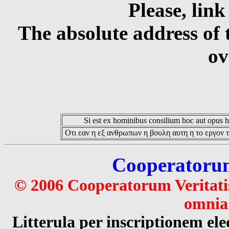
Please, link
The absolute address of 
ov
Si est ex hominibus consilium hoc aut opus hoc
Οτι εαν η εξ ανθρωπων η βουλη αυτη η το εργον τ
Cooperatorum 
© 2006 Cooperatorum Veritatis
omnia 
Litterula per inscriptionem 