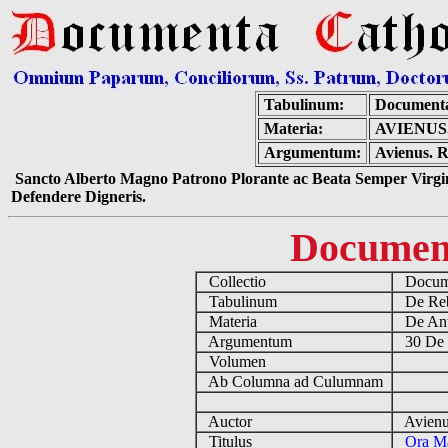
Tabulinum:
Documenta
Materia:
AVIENUS
Argumentum:
Avienus. R
Sancto Alberto Magno Patrono Plorante ac Beata Semper Virgin
Defendere Digneris.
Documen
Collectio
Docume
Tabulinum
De Reb
Materia
De Ant
Argumentum
30 De 
Volumen
Ab Columna ad Culumnam
Auctor
Avienus
Titulus
Ora Ma