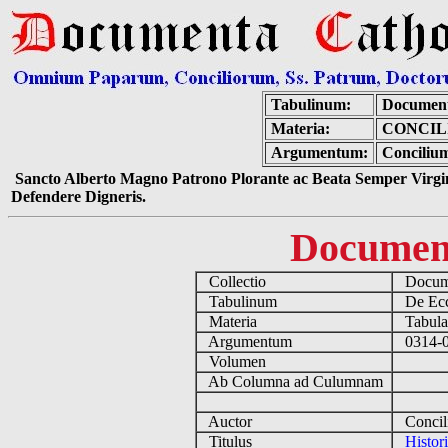
Tabulinum:
Document
Materia:
CONCIL
Argumentum:
Concilium
Sancto Alberto Magno Patrono Plorante ac Beata Semper Virgin
Defendere Digneris.
Documen
Collectio
Docume
Tabulinum
De Eccl
Materia
Tabulas 
Argumentum
0314-03
Volumen
Ab Columna ad Culumnam
Auctor
Concili
Titulus
Histor