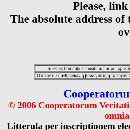
Please, link
The absolute address of 
ov
Si est ex hominibus consilium hoc aut opus hoc
Οτι εαν η εξ ανθρωπων η βουλη αυτη η το εργον τ
Cooperatorum 
© 2006 Cooperatorum Veritatis
omnia 
Litterula per inscriptionem 