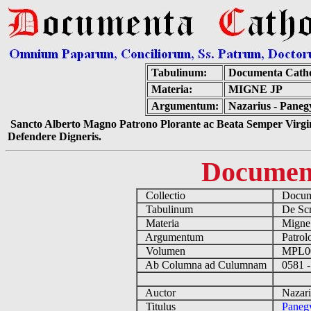
Tabulinum:
Documenta Catho
Materia:
MIGNE JP
Argumentum:
Nazarius - Paneg
Sancto Alberto Magno Patrono Plorante ac Beata Semper Virgin
Defendere Digneris.
Documen
Collectio
Docume
Tabulinum
De Scri
Materia
Migne
Argumentum
Patrolo
Volumen
MPL0
Ab Columna ad Culumnam
0581 -
Auctor
Nazari
Titulus
Panegy