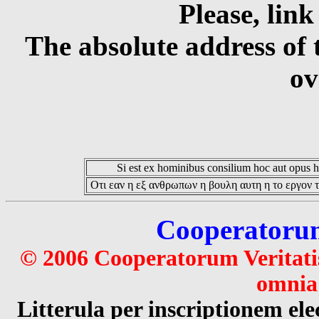
Please, link
The absolute address of 
ov
Si est ex hominibus consilium hoc aut opus hoc
Οτι εαν η εξ ανθρωπων η βουλη αυτη η το εργον τ
Cooperatorum 
© 2006 Cooperatorum Veritatis
omnia 
Litterula per inscriptionem 