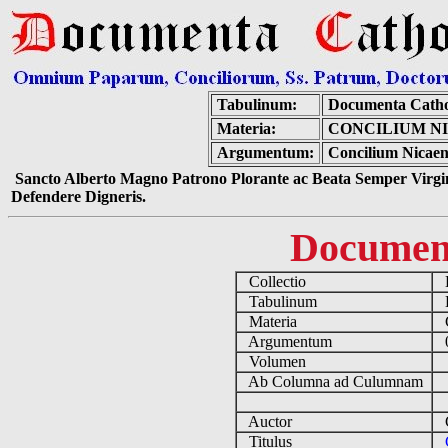
Tabulinum:
Documenta Catho
Materia:
CONCILIUM NI
Argumentum:
Concilium Nicaenu
Sancto Alberto Magno Patrono Plorante ac Beata Semper Virgin
Defendere Digneris.
Documen
Collectio
D
Tabulinum
De
Materia
C
Argumentum
0
Volumen
Ab Columna ad Culumnam
Auctor
Co
Titulus