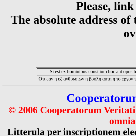
Please, link
The absolute address of 
ov
Si est ex hominibus consilium hoc aut opus hoc
Οτι εαν η εξ ανθρωπων η βουλη αυτη η το εργον τ
Cooperatorum 
© 2006 Cooperatorum Veritatis
omnia 
Litterula per inscriptionem 