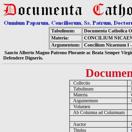
Tabulinum:
Documenta Catholica 
Materia:
CONCILIUM NICAEN
Argumentum:
Concilium Nicaenum I -
Sancto Alberto Magno Patrono Plorante ac Beata Semper Virgin
Defendere Digneris.
Documen
Collectio
D
Tabulinum
De
Materia
C
Argumentum
0
Volumen
Ab Columna ad Culumnam
Auctor
Co
Titulus