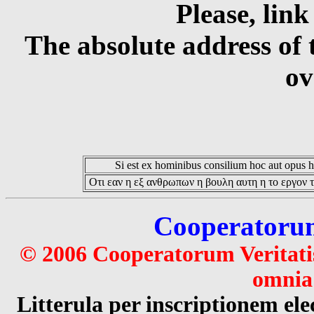
Please, link
The absolute address of 
ov
Si est ex hominibus consilium hoc aut opus hoc
Οτι εαν η εξ ανθρωπων η βουλη αυτη η το εργον τ
Cooperatorum 
© 2006 Cooperatorum Veritatis
omnia 
Litterula per inscriptionem 