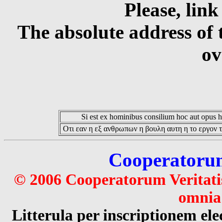
Please, link
The absolute address of 
ov
Si est ex hominibus consilium hoc aut opus hoc
Οτι εαν η εξ ανθρωπων η βουλη αυτη η το εργον τ
Cooperatorum 
© 2006 Cooperatorum Veritatis
omnia 
Litterula per inscriptionem 