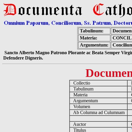
Tabulinum:
Document
Materia:
CONCIL
Argumentum:
Concilium
Sancto Alberto Magno Patrono Plorante ac Beata Semper Virgin
Defendere Digneris.
Documen
Collectio
D
Tabulinum
De
Materia
C
Argumentum
0
Volumen
Ab Columna ad Culumnam
Auctor
Co
Titulus