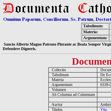
Tabulinum:
Materia:
Argumentum:
Sancto Alberto Magno Patrono Plorante ac Beata Semper Virgin
Defendere Digneris.
Documen
Collectio
Docume
Tabulinum
De Eccl
Materia
Ecclesi
Argumentum
0339-03
Volumen
Ab Columna ad Culumnam
Auctor
Ambros
Titulus
Vita