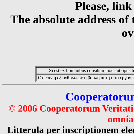
Please, link
The absolute address of 
ov
Si est ex hominibus consilium hoc aut opus hoc
Οτι εαν η εξ ανθρωπων η βουλη αυτη η το εργον τ
Cooperatorum 
© 2006 Cooperatorum Veritatis
omnia 
Litterula per inscriptionem 