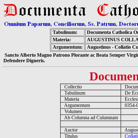
Tabulinum:
Documenta Catholica O
Materia:
AUGUSTINUS COLLA
Argumentum:
Augustinus - Collatio 
Sancto Alberto Magno Patrono Plorante ac Beata Semper Virgin
Defendere Digneris.
Documen
Collectio
Docume
Tabulinum
De Eccl
Materia
Ecclesi
Argumentum
0354-04
Volumen
Ab Columna ad Culumnam
Auctor
August
Titulus
Colla