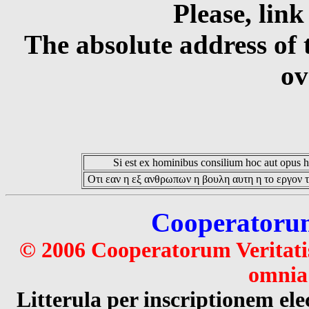
Please, link
The absolute address of 
ov
Si est ex hominibus consilium hoc aut opus hoc
Οτι εαν η εξ ανθρωπων η βουλη αυτη η το εργον τ
Cooperatorum 
© 2006 Cooperatorum Veritatis
omnia 
Litterula per inscriptionem 