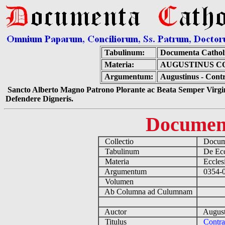
Tabulinum:
Documenta Cathol
Materia:
AUGUSTINUS 
Argumentum:
Augustinus - Con
Sancto Alberto Magno Patrono Plorante ac Beata Semper Virgin
Defendere Digneris.
Documen
Collectio
Docume
Tabulinum
De Eccl
Materia
Ecclesi
Argumentum
0354-04
Volumen
Ab Columna ad Culumnam
Auctor
August
Titulus
Contr