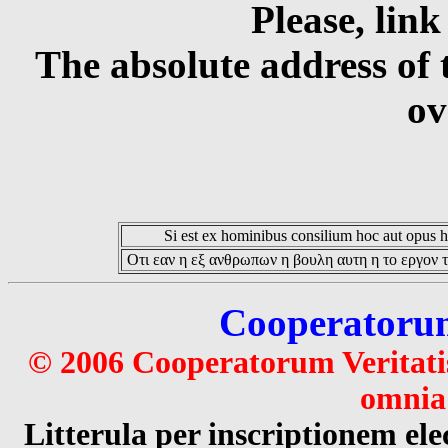
Please, link
The absolute address of 
ov
Si est ex hominibus consilium hoc aut opus hoc
Οτι εαν η εξ ανθρωπων η βουλη αυτη η το εργον τ
Cooperatorum 
© 2006 Cooperatorum Veritatis
omnia 
Litterula per inscriptionem 