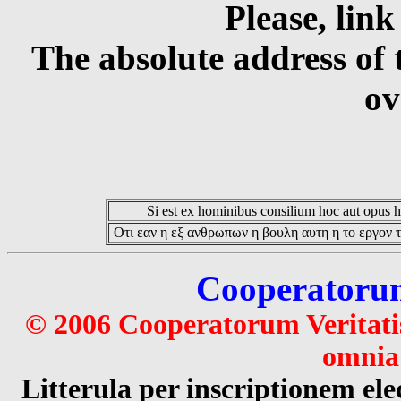
Please, link
The absolute address of 
ov
Si est ex hominibus consilium hoc aut opus hoc
Οτι εαν η εξ ανθρωπων η βουλη αυτη η το εργον τ
Cooperatorum 
© 2006 Cooperatorum Veritatis
omnia 
Litterula per inscriptionem 