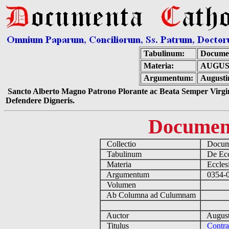
Tabulinum:
Documen
Materia:
AUGUS
Argumentum:
Augusti
Sancto Alberto Magno Patrono Plorante ac Beata Semper Virgin
Defendere Digneris.
Documen
Collectio
Docume
Tabulinum
De Eccl
Materia
Ecclesi
Argumentum
0354-04
Volumen
Ab Columna ad Culumnam
Auctor
August
Titulus
Contr