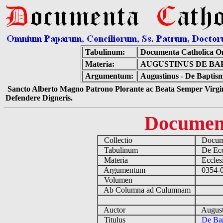
Tabulinum:
Documenta Catholica O
Materia:
AUGUSTINUS DE BA
Argumentum:
Augustinus - De Baptism
Sancto Alberto Magno Patrono Plorante ac Beata Semper Virgin
Defendere Digneris.
Documen
Collectio
Docume
Tabulinum
De Eccl
Materia
Ecclesi
Argumentum
0354-04
Volumen
Ab Columna ad Culumnam
Auctor
August
Titulus
De Bap