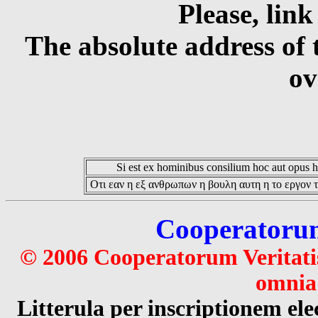
Please, link
The absolute address of 
ov
Si est ex hominibus consilium hoc aut opus hoc
Οτι εαν η εξ ανθρωπων η βουλη αυτη η το εργον τ
Cooperatorum 
© 2006 Cooperatorum Veritatis
omnia 
Litterula per inscriptionem 