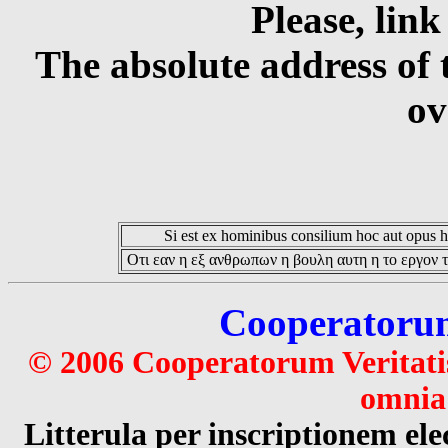
Please, link
The absolute address of 
ov
Si est ex hominibus consilium hoc aut opus hoc
Οτι εαν η εξ ανθρωπων η βουλη αυτη η το εργον τ
Cooperatorum 
© 2006 Cooperatorum Veritatis
omnia 
Litterula per inscriptionem 