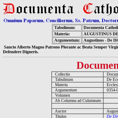
Tabulinum:
Documenta Cathol
Materia:
AUGUSTINUS D
Argumentum:
Augustinus - De D
Sancto Alberto Magno Patrono Plorante ac Beata Semper Virgin
Defendere Digneris.
Documen
Collectio
Docume
Tabulinum
De Eccl
Materia
Ecclesi
Argumentum
0354-04
Volumen
Ab Columna ad Culumnam
Auctor
August
Titulus
De Di