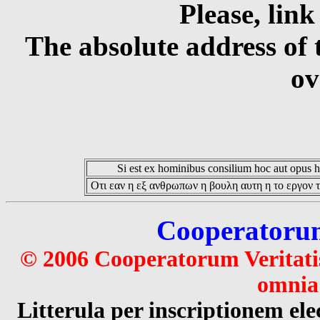
Please, link
The absolute address of 
ov
Si est ex hominibus consilium hoc aut opus hoc
Οτι εαν η εξ ανθρωπων η βουλη αυτη η το εργον τ
Cooperatorum 
© 2006 Cooperatorum Veritatis
omnia 
Litterula per inscriptionem 