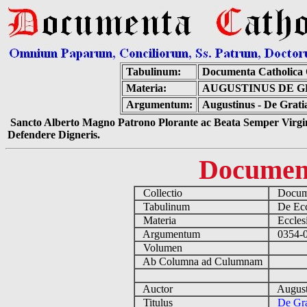
Tabulinum:
Documenta Catholica
Materia:
AUGUSTINUS DE G
Argumentum:
Augustinus - De Gratia
Sancto Alberto Magno Patrono Plorante ac Beata Semper Virgin
Defendere Digneris.
Documen
Collectio
Docume
Tabulinum
De Eccl
Materia
Ecclesi
Argumentum
0354-04
Volumen
Ab Columna ad Culumnam
Auctor
August
Titulus
De Gra