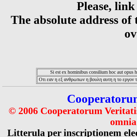
Please, link
The absolute address of 
ov
Si est ex hominibus consilium hoc aut opus hoc
Οτι εαν η εξ ανθρωπων η βουλη αυτη η το εργον τ
Cooperatorum 
© 2006 Cooperatorum Veritatis
omnia 
Litterula per inscriptionem 