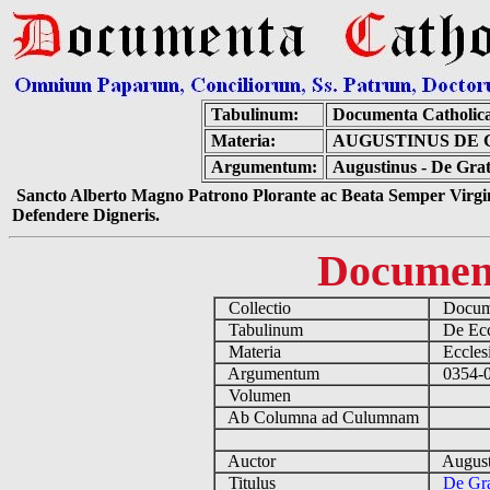
Tabulinum:
Documenta Catholic
Materia:
AUGUSTINUS DE 
Argumentum:
Augustinus - De Grat
Sancto Alberto Magno Patrono Plorante ac Beata Semper Virgin
Defendere Digneris.
Documen
Collectio
Docume
Tabulinum
De Eccl
Materia
Ecclesi
Argumentum
0354-04
Volumen
Ab Columna ad Culumnam
Auctor
August
Titulus
De Gra