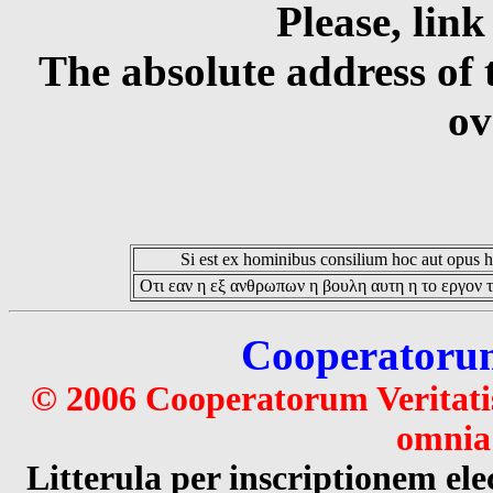
Please, link
The absolute address of 
ov
Si est ex hominibus consilium hoc aut opus hoc
Οτι εαν η εξ ανθρωπων η βουλη αυτη η το εργον τ
Cooperatorum 
© 2006 Cooperatorum Veritatis
omnia 
Litterula per inscriptionem 