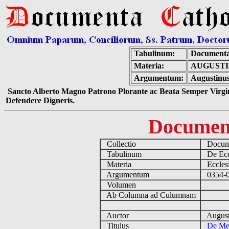
Tabulinum:
Documenta
Materia:
AUGUSTI
Argumentum:
Augustinus
Sancto Alberto Magno Patrono Plorante ac Beata Semper Virgin
Defendere Digneris.
Documen
Collectio
Docume
Tabulinum
De Eccl
Materia
Ecclesi
Argumentum
0354-04
Volumen
Ab Columna ad Culumnam
Auctor
August
Titulus
De Me